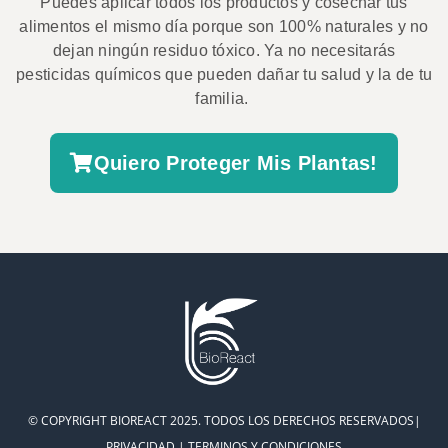
Puedes aplicar todos los productos y cosechar tus
alimentos el mismo día porque
son 100% naturales y no
dejan ningún residuo tóxico
. Ya no necesitarás
pesticidas químicos que pueden dañar tu salud y la de tu
familia.
Quiero Proteger Mis Plantas!
© COPYRIGHT BIOREACT 2025. TODOS LOS DERECHOS RESERVADOS|
P
RIVACIDAD |
TERM
INOS Y CONDICIONES