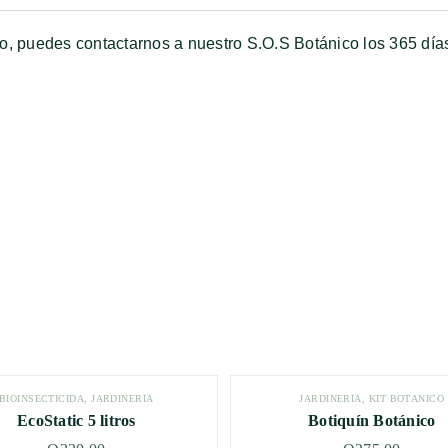
to, puedes contactarnos a nuestro S.O.S Botánico los 365 dí
BIOINSECTICIDA
,
JARDINERÍA
JARDINERÍA
,
KIT BOTÁNICO
EcoStatic 5 litros
Botiquín Botánico