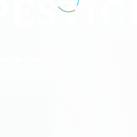
PESTIC
res de plagas