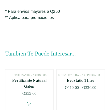
* Para envíos mayores a Q250
** Aplica para promociones
Tambien Te Puede Interesar...
FERTILIZANTE
,
JARDINERÍA
BIOINSECTICIDA
,
JARDINERÍA
,
MÁS VENDIDO
Fertilizante Natural
EcoStatic 1 litro
Galón
Q
110.00
-
Q
330.00
Q
255.00