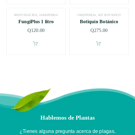
BIOFUNGICIDA
,
JARDINERÍA
JARDINERÍA
,
KIT BOTÁNICO
FungiPlus 1 litro
Botiquín Botánico
Q
120.00
Q
275.00
Hablemos de Plantas
¿Tienes alguna pregunta acerca de plagas,