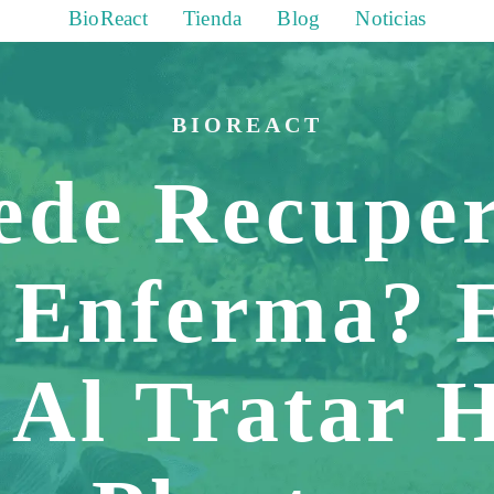
BioReact
Tienda
Blog
Noticias
BIOREACT
ede Recupe
 Enferma? 
Al Tratar 