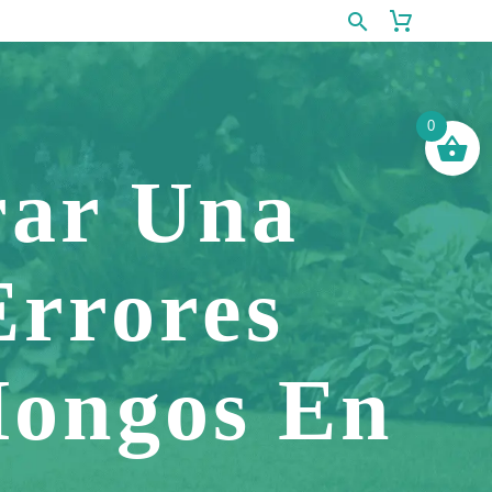
0
rar Una
Errores
Hongos En