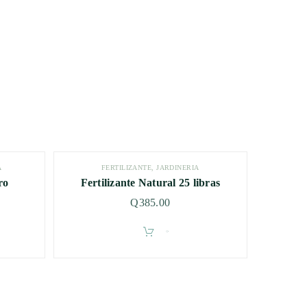
A
FERTILIZANTE
,
JARDINERÍA
ro
Fertilizante Natural 25 libras
Q
385.00