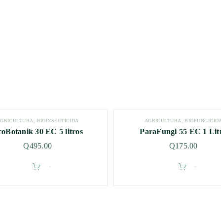
GRÍCULTURA
,
BIOINSECTICIDA
AGRÍCULTURA
,
BIOFUNGICID
oBotanik 30 EC 5 litros
ParaFungi 55 EC 1 Lit
Q
495.00
Q
175.00