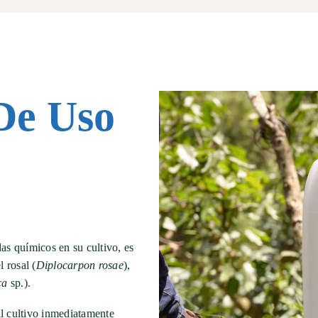
De Uso
das químicos en su cultivo, es
 rosal (
Diplocarpon
rosae
),
ca
sp.).
al cultivo inmediatamente