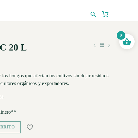
0
C 20 L
los hongos que afectan tus cultivos sin dejar residuos
icultores orgánicos y exportadores.
as
dinero**
ARRITO